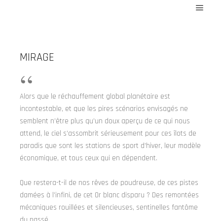
Menu 
LS__7570
LS__7570
MIRAGE
#mi_0848
#MI_0848
Alors que le réchauffement global planétaire est
IMG_1886
incontestable, et que les pires scénarios envisagés ne
IMG_1886
semblent n’être plus qu’un doux aperçu de ce qui nous
attend, le ciel s’assombrit sérieusement pour ces îlots de
#mi_8297
paradis que sont les stations de sport d’hiver, leur modèle
économique, et tous ceux qui en dépendent.
#MI_8297
Que restera-t-il de nos rêves de poudreuse, de ces pistes
DJI_0671
damées à l’infini, de cet Or blanc disparu ? Des remontées
DJI_0671
mécaniques rouillées et silencieuses, sentinelles fantôme
du passé.