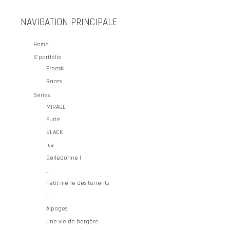
NAVIGATION PRINCIPALE
Home
S’portfolio
Freeski
Races
Séries
MIRAGE
Furie
BLACK
Ice
Belledonne I
_
Petit merle des torrents
_
Alpages
Une vie de bergère