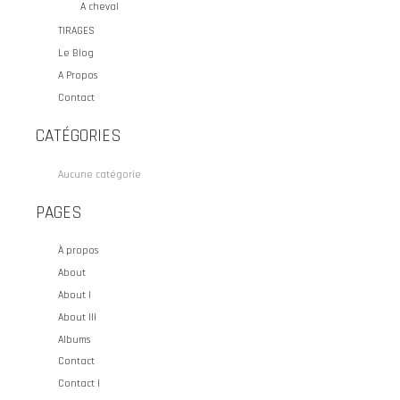
A cheval
TIRAGES
Le Blog
A Propos
Contact
CATÉGORIES
Aucune catégorie
PAGES
À propos
About
About I
About III
Albums
Contact
Contact I