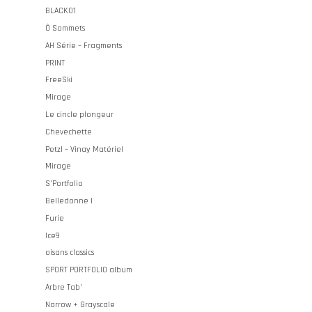
BLACK01
Ô Sommets
AH Série – Fragments
PRINT
FreeSki
Mirage
Le cincle plongeur
Chevechette
Petzl – Vinay Matériel
Mirage
S’Portfolio
Belledonne I
Furie
Ice9
oisans classics
SPORT PORTFOLIO album
Arbre Tab’
Narrow + Grayscale